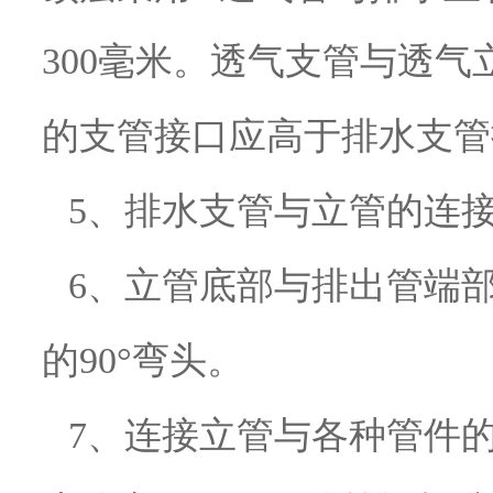
300毫米。透气支管与透气
的支管接口应高于排水支管
5、排水支管与立管的连接
6、立管底部与排出管端部
的90°弯头。
7、连接立管与各种管件的不