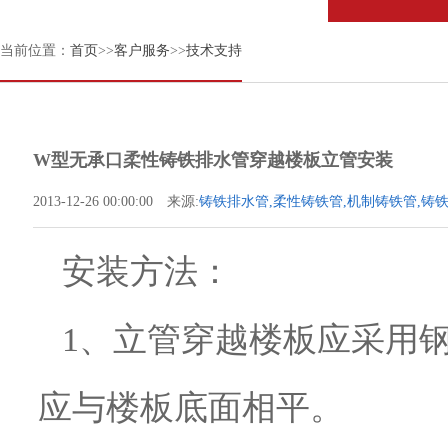
当前位置：
首页
>>
客户服务
>>
技术支持
W型无承口柔性铸铁排水管穿越楼板立管安装
2013-12-26 00:00:00 来源:
铸铁排水管,柔性铸铁管,机制铸铁管,铸
安装方法：
1、立管穿越楼板应采用
应与楼板底面相平。