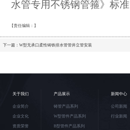
水管专用不锈钢管箍》标准
【责任编辑：
】
下一篇：
W型无承口柔性铸铁排水管管井立管安装
关于我们
产品展示
新闻中心
企业简介
铸管产品系列
公司新闻
企业文化
W型管件产品系列
行业新闻
资质荣誉
B型管件产品系列